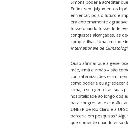
Simona poderia acreditar qu
Enfim, sem julgamentos hipó
enfrentar, pois o futuro é im
era extremamente agradável
fosse quando fosse. Indelev
conquistas alcançadas, as d
compartilhar. Uma amizade 
Internationale de Climatologi
Ouso afirmar que a generosid
mãe, irmã e irmão – são com
confraternizações eram mem
como poderia eu agradecer à 
clima, a sua gente, as suas p
hospitalidade ao longo dos 
para congresso, excursão, au
UNESP de Rio Claro e a UFSC
parceria em pesquisas? Algu
que somente quando essa dor