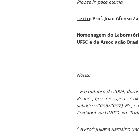
Riposa in pace eterna
!
Texto
: Prof. João Afonso Z
Homenagem do Laboratório
UFSC e da Associação Brasi
____________________________
Notas:
1
Em outubro de 2004, durante
Rennes, que me sugerisse al
sabático (2006/2007). Ele, e
Fratianni, da UNITO, em Turi
2
A Profª Juliana Ramalho Ba