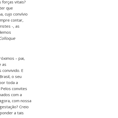
forças vitais?
ter que
a, cujo convívio
mpre contar,
istes -, as
udemos
Colloque
róximos – pai,
e as
 convivido. E
rasil, o seu
por toda a
Pelos convites
rmados com a
 agora, com nossa
gestação? Creio
ponder a tais