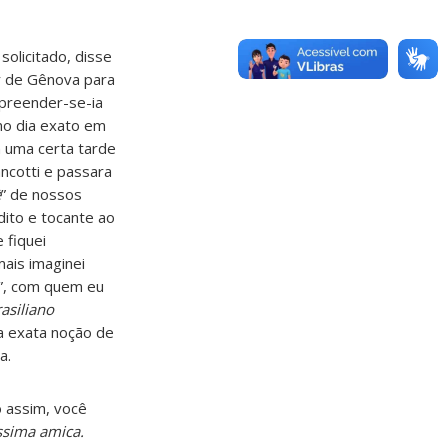
olicitado, disse
ar de Gênova para
rpreender-se-ia
no dia exato em
 uma certa tarde
ancotti e passara
è
” de nossos
ito e tocante ao
 fiquei
mais imaginei
o”, com quem eu
asiliano
a exata noção de
a.
o assim, você
issima amica.