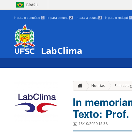
BRASIL
Ir para o conteúdo
1
Ir para o menu
2
Ir para a busca
3
Ir para o rodapé
4
LabClima
Notícias
Sem categ
In memoria
Texto: Prof.
13/10/2020 15:38