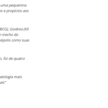
, uma pequenina
s e propícios aos
BCG), Goiânia (XII
m trecho do
nópolis como suas
, foi de quatro
atologia mais
ais”