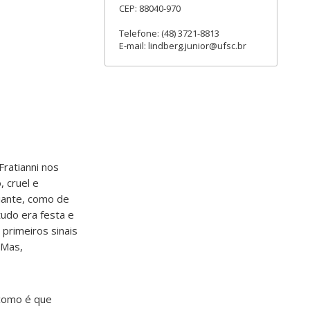
CEP: 88040-970
Telefone: (48) 3721-8813
E-mail: lindberg.junior@ufsc.br
Fratianni nos
 cruel e
diante, como de
tudo era festa e
primeiros sinais
 Mas,
 como é que