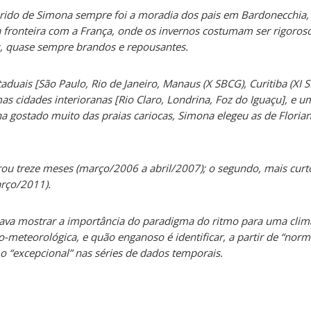
erido de Simona sempre foi a moradia dos pais em Bardonecchia
na fronteira com a França, onde os invernos costumam ser rigoroso
s, quase sempre brandos e repousantes.
aduais [São Paulo, Rio de Janeiro, Manaus (X SBCG), Curitiba (XI S
as cidades interioranas [Rio Claro, Londrina, Foz do Iguaçu], e u
a gostado muito das praias cariocas, Simona elegeu as de Floria
ou treze meses (março/2006 a abril/2007); o segundo, mais curto
rço/2011).
tava mostrar a importância do paradigma do ritmo para uma clim
o-meteorológica, e quão enganoso é identificar, a partir de “norm
e o “excepcional” nas séries de dados temporais.