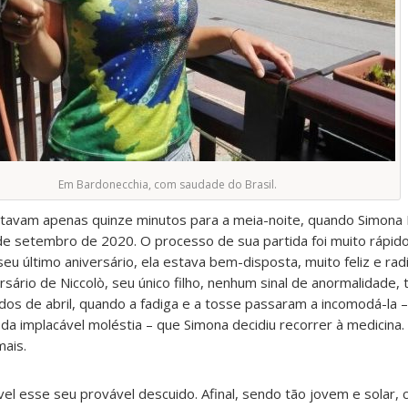
Em Bardonecchia, com saudade do Brasil.
faltavam apenas quinze minutos para a meia-noite, quando Simona 
e setembro de 2020. O processo de sua partida foi muito rápido,
seu último aniversário, ela estava bem-disposta, muito feliz e ra
sário de Niccolò, seu único filho, nenhum sinal de anormalidade, 
os de abril, quando a fadiga e a tosse passaram a incomodá-la – 
a implacável moléstia – que Simona decidiu recorrer à medicina.
mais.
l esse seu provável descuido. Afinal, sendo tão jovem e solar,