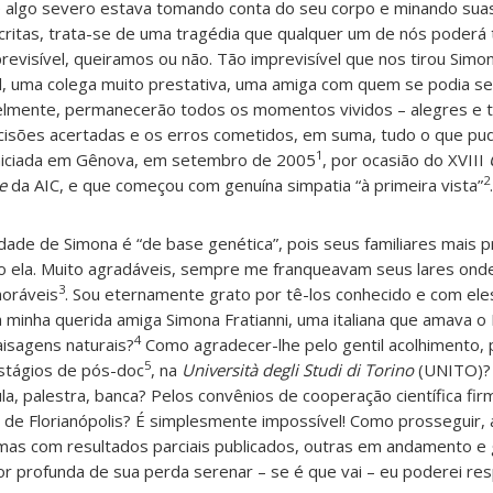
e algo severo estava tomando conta do seu corpo e minando suas 
critas, trata-se de uma tragédia que qualquer um de nós poderá 
previsível, queiramos ou não. Tão imprevisível que nos tirou Simon
, uma colega muito prestativa, uma amiga com quem se podia se
elmente, permanecerão todos os momentos vividos – alegres e tr
ecisões acertadas e os erros cometidos, em suma, tudo o que p
1
iniciada em Gênova, em setembro de 2005
, por ocasião do XVIII
2
e
da AIC, e que começou com genuína simpatia “à primeira vista”
.
ade de Simona é “de base genética”, pois seus familiares mais p
o ela. Muito agradáveis, sempre me franqueavam seus lares ond
3
oráveis
. Sou eternamente grato por tê-los conhecido e com eles
minha querida amiga Simona Fratianni, uma italiana que amava o B
4
aisagens naturais?
Como agradecer-lhe pelo gentil acolhimento, 
5
estágios de pós-doc
, na
Università degli Studi di Torino
(UNITO)? 
la, palestra, banca? Pelos convênios de cooperação científica fi
 de Florianópolis? É simplesmente impossível! Como prosseguir,
mas com resultados parciais publicados, outras em andamento e 
 profunda de sua perda serenar – se é que vai – eu poderei res