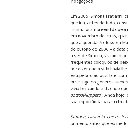
indagações.
Em 2005, Simona Fratianni, c
que iria, antes de tudo, con
Turim, foi surpreendida pela
em novembro de 2016, quando,
que a querida Professora Ma
do outono de 2006 – a data e
a ser de Simona, vivi um mom
frequentes colóquios de pes
me dizer que a vida havia lh
estupefato ao ouvi-la e, com 
ouvir algo do gênero? Menos
vivia brincando e dizendo q
sottosviluppato
”. Ainda hoje
sua importância para a climat
Simona, cara mia, che tristez
primeiro, antes que eu me fo