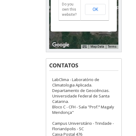
Do you
For development purposes only
For development purposes onl
OK
own this
website?
Map Data
Terms
CONTATOS
LabClima - Laboratório de
For development purposes only
For development purposes onl
Climatologia Aplicada.
Departamento de Geociências.
Universidade Federal de Santa
Catarina.
Bloco C - CFH - Sala "Prof.ª Magaly
Mendonça"
Campus Universitário - Trindade -
Florianópolis - SC
Caixa Postal 476