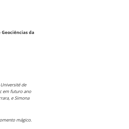
 Geociências da
Université de
c em futuro ano
rrara, e Simona
 momento mágico.