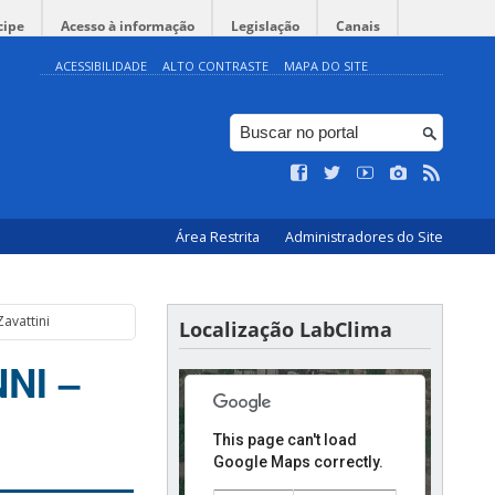
cipe
Acesso à informação
Legislação
Canais
ACESSIBILIDADE
ALTO CONTRASTE
MAPA DO SITE
Área Restrita
Administradores do Site
For development purposes only
For development purposes onl
avattini
Localização LabClima
NI –
This page can't load
Google Maps correctly.