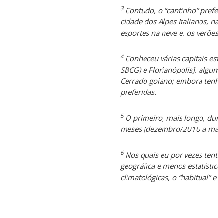
3
Contudo, o “cantinho” pref
cidade dos Alpes Italianos, 
esportes na neve e, os verõe
4
Conheceu várias capitais est
SBCG) e Florianópolis], algum
Cerrado goiano; embora tenh
preferidas.
5
O primeiro, mais longo, dur
meses (dezembro/2010 a ma
6
Nos quais eu por vezes ten
geográfica e menos estatístic
climatológicas, o “habitual” 