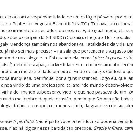
autelosa com a responsabilidade de um estágio pós-doc por mim s
sultar o Professor Augusto Biancotti (UNITO). Todavia, ao retorn
 morte iminente de seu adorado mestre. E, de igual modo, ela su
 após participar do XII SBCG (Goiânia), chegou a Florianópolis 
galy Mendonça também nos abandonava. Fatalidades da vida! Em
u já não sei mais precisar – na sala que pertencera a Augusto Bi
ento de rara singeleza. Foi quando ela, numa “
piccola pausa-caff
6
quisa
, deixou escapar, inadvertidamente, um pensamento recônd
e tirado um mestre e dado um outro, vindo de longe. Confesso que
toda franqueza, petrifiquei por alguns instantes. Logo eu, que ja
 ainda vindo de uma professora italiana, “do mundo desenvolvid
ue vinha do “mundo subdesenvolvido” e que não passava de um “
br
, quando me lembro daquela ocasião, penso que Simona não tinha 
ologia italiana e europeia e, menos ainda, da grandeza de sua alm
za averti perduto
! Não é justo você já ter ido, não poderia ter sid
sse. Não há lógica nessa partida tão precoce.
Grazie infinita, car