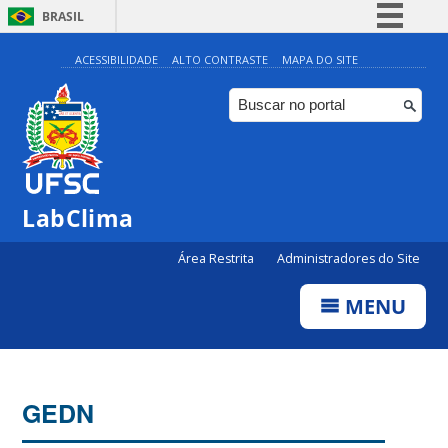
BRASIL
Simplifique!
ACESSIBILIDADE
ALTO CONTRASTE
MAPA DO SITE
Comunica BR
Participe
Acesso à informação
Legislação
LabClima
Canais
Área Restrita
Administradores do Site
MENU
GEDN