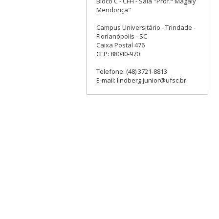
Bloco C - CFH - Sala "Prof.ª Magaly
Mendonça"
Campus Universitário - Trindade -
Florianópolis - SC
Caixa Postal 476
CEP: 88040-970
Telefone: (48) 3721-8813
E-mail: lindberg.junior@ufsc.br