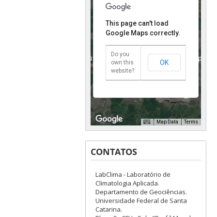
This page can't load
Google Maps correctly.
Do you
For development purposes only
For development purposes
OK
own this
website?
Map Data
Terms
CONTATOS
LabClima - Laboratório de
For development purposes only
For development purposes
Climatologia Aplicada.
Departamento de Geociências.
Universidade Federal de Santa
Catarina.