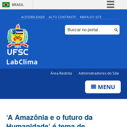
BRASIL
Simplifique!
ACESSIBILIDADE
ALTO CONTRASTE
MAPA DO SITE
Comunica BR
Participe
Acesso à informação
Legislação
LabClima
Canais
Área Restrita
Administradores do Site
MENU
‘A Amazônia e o futuro da
Humanidade’ é tema de