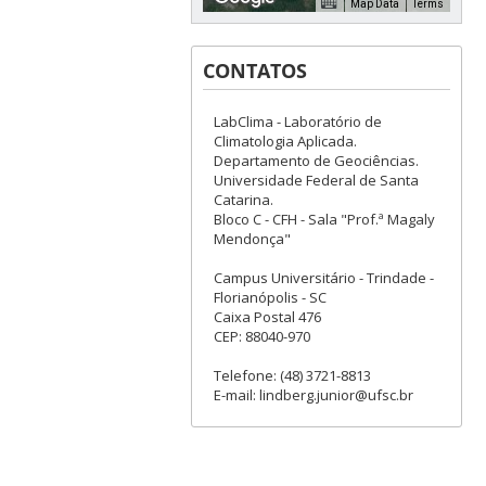
Map Data
Terms
CONTATOS
LabClima - Laboratório de
For development purposes only
For development purposes
Climatologia Aplicada.
Departamento de Geociências.
Universidade Federal de Santa
Catarina.
Bloco C - CFH - Sala "Prof.ª Magaly
Mendonça"
Campus Universitário - Trindade -
Florianópolis - SC
Caixa Postal 476
CEP: 88040-970
Telefone: (48) 3721-8813
E-mail: lindberg.junior@ufsc.br