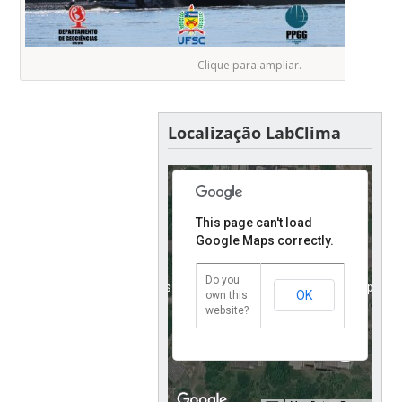
For development purposes only
For development purposes
Clique para ampliar.
Localização LabClima
This page can't load
Google Maps correctly.
Do you
For development purposes only
For development purposes
OK
own this
website?